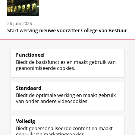
26 juni 2026
Start werving nieuwe voorzitter College van Bestuur
Functioneel
Biedt de basisfuncties en maakt gebruik van
geanonimiseerde cookies.
F
L
R
I
Y
Volg de RUG
a
i
S
n
o
Standaard
c
n
S
s
u
Biedt de optimale werking en maakt gebruik
e
k
-
t
T
Studiekiezers
van onder andere videocookies.
b
e
f
a
u
Maatschappij/bedrijven
o
d
e
g
b
o
I
e
r
e
Alumni
k
n
d
a
-
Volledig
p
-
R
m
k
Biedt gepersonaliseerde content en maakt
Over ons
a
p
i
-
a
gebruik van marketingcookies.