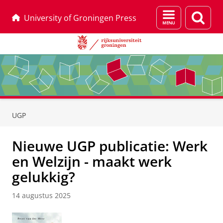
Menu
Zoek
University of Groningen Press
en
zoeken
Skip
Skip
to
to
UGP
Content
Navigation
Nieuwe UGP publicatie: Werk
en Welzijn - maakt werk
gelukkig?
14 augustus 2025