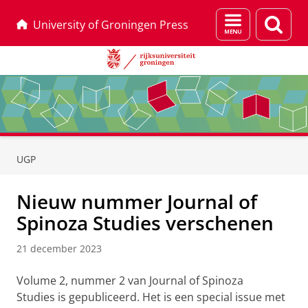
Menu
Zoek
University of Groningen Press
en
zoeken
Skip
Skip
to
to
UGP
Content
Navigation
Nieuw nummer Journal of
Spinoza Studies verschenen
21 december 2023
Volume 2, nummer 2 van Journal of Spinoza
Studies is gepubliceerd. Het is een special issue met