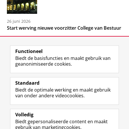
26 juni 2026
Start werving nieuwe voorzitter College van Bestuur
Functioneel
Biedt de basisfuncties en maakt gebruik van
geanonimiseerde cookies.
F
L
R
I
Y
Volg de RUG
a
i
S
n
o
Standaard
c
n
S
s
u
Biedt de optimale werking en maakt gebruik
e
k
-
t
T
Studiekiezers
van onder andere videocookies.
b
e
f
a
u
Maatschappij/bedrijven
o
d
e
g
b
o
I
e
r
e
Alumni
k
n
d
a
-
Volledig
p
-
R
m
k
Biedt gepersonaliseerde content en maakt
Over ons
a
p
i
-
a
gebruik van marketingcookies.