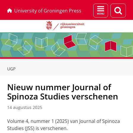
Menu
Zoek
University of Groningen Press
en
zoeken
Skip
Skip
to
to
UGP
Content
Navigation
Nieuw nummer Journal of
Spinoza Studies verschenen
14 augustus 2025
Volume 4, nummer 1 (2025) van Journal of Spinoza
Studies (JSS) is verschenen.