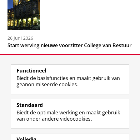
26 juni 2026
Start werving nieuwe voorzitter College van Bestuur
Functioneel
Biedt de basisfuncties en maakt gebruik van
geanonimiseerde cookies.
F
L
R
I
Y
Volg de RUG
a
i
S
n
o
Standaard
c
n
S
s
u
Biedt de optimale werking en maakt gebruik
e
k
-
t
T
Studiekiezers
van onder andere videocookies.
b
e
f
a
u
Maatschappij/bedrijven
o
d
e
g
b
o
I
e
r
e
Alumni
k
n
d
a
-
Volledig