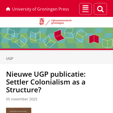
Menu
Zoek
University of Groningen Press
en
zoeken
Skip
Skip
to
to
UGP
Content
Navigation
Nieuwe UGP publicatie:
Settler Colonialism as a
Structure?
05 november 2025