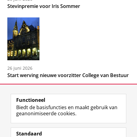
Stevinpremie voor Iris Sommer
26 juni 2026
Start werving nieuwe voorzitter College van Bestuur
Functioneel
Biedt de basisfuncties en maakt gebruik van
geanonimiseerde cookies.
F
L
R
I
Y
Volg de RUG
a
i
S
n
o
Standaard
c
n
S
s
u