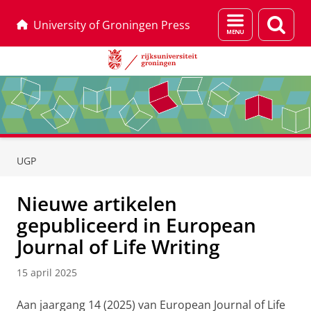
Menu
Zoek
University of Groningen Press
en
zoeken
Skip
Skip
to
to
UGP
Content
Navigation
Nieuwe artikelen
gepubliceerd in European
Journal of Life Writing
15 april 2025
Aan jaargang 14 (2025) van European Journal of Life