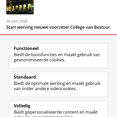
26 juni 2026
Start werving nieuwe voorzitter College van Bestuur
Functioneel
Biedt de basisfuncties en maakt gebruik van
geanonimiseerde cookies.
F
L
R
I
Y
Volg de RUG
a
i
S
n
o
Standaard
c
n
S
s
u
Biedt de optimale werking en maakt gebruik
e
k
-
t
T
Studiekiezers
van onder andere videocookies.
b
e
f
a
u
Maatschappij/bedrijven
o
d
e
g
b
o
I
e
r
e
Alumni
k
n
d
a
-
Volledig
p
-
R
m
k
Biedt gepersonaliseerde content en maakt
Over ons
a
p
i
-
a