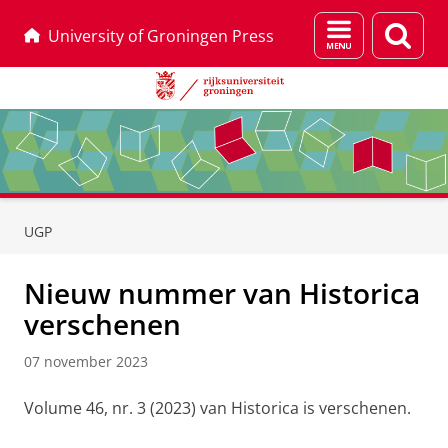
Menu
Zoek
University of Groningen Press
en
zoeken
Skip
Skip
to
to
UGP
Content
Navigation
Nieuw nummer van Historica
verschenen
07 november 2023
Volume 46, nr. 3 (2023) van Historica is verschenen.