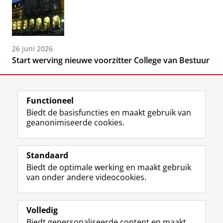
26 juni 2026
Start werving nieuwe voorzitter College van Bestuur
Functioneel
Biedt de basisfuncties en maakt gebruik van
geanonimiseerde cookies.
F
L
R
I
Y
Volg de RUG
a
i
S
n
o
Standaard
c
n
S
s
u
Biedt de optimale werking en maakt gebruik
e
k
-
t
T
Studiekiezers
van onder andere videocookies.
b
e
f
a
u
Maatschappij/bedrijven
o
d
e
g
b
o
I
e
r
e
Alumni
k
n
d
a
-
Volledig
p
-
R
m
k
Biedt gepersonaliseerde content en maakt