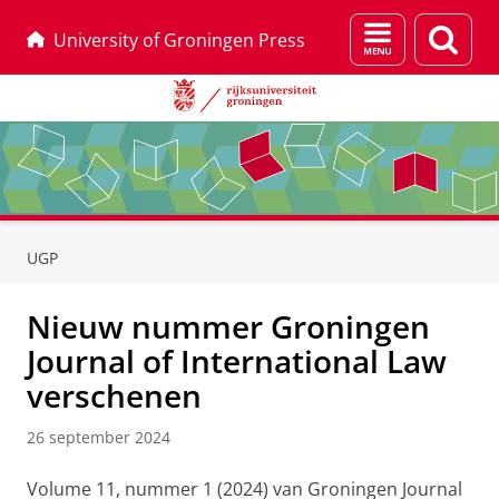
Menu
Zoek
University of Groningen Press
en
zoeken
Skip
Skip
to
to
UGP
Content
Navigation
Nieuw nummer Groningen
Journal of International Law
verschenen
26 september 2024
Volume 11, nummer 1 (2024) van Groningen Journal