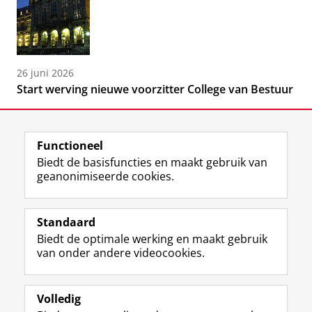
26 juni 2026
Start werving nieuwe voorzitter College van Bestuur
Functioneel
Biedt de basisfuncties en maakt gebruik van
geanonimiseerde cookies.
F
L
R
I
Y
Volg de RUG
a
i
S
n
o
Standaard
c
n
S
s
u
Biedt de optimale werking en maakt gebruik
e
k
-
t
T
Studiekiezers
van onder andere videocookies.
b
e
f
a
u
Maatschappij/bedrijven
o
d
e
g
b
o
I
e
r
e
Alumni
k
n
d
a
-
Volledig
p
-
R
m
k