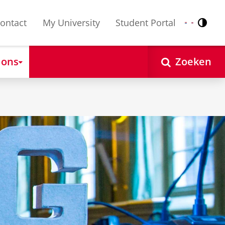
ontact
My University
Student Portal
Contr
Nederlands
English
 ons
Zoeken