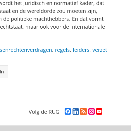
ordt het juridisch en normatief kader, dat
staat en de wereldorde zou moeten zijn,
 de politieke machthebbers. En dat vormt
rechtstaat, maar ook voor de internationale
senrechtenverdragen
,
regels
,
leiders
,
verzet
In
F
L
R
I
Y
Volg de RUG
a
i
S
n
o
c
n
S
s
u
e
k
-
t
T