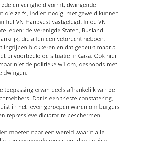
vrede en veiligheid vormt, dwingende
 die zelfs, indien nodig, met geweld kunnen
van het VN Handvest vastgelegd. In de VN
te leden: de Verenigde Staten, Rusland,
rankrijk, die allen een vetorecht hebben.
 ingrijpen blokkeren en dat gebeurt maar al
ot bijvoorbeeld de situatie in Gaza. Ook hier
 maar niet de politieke wil om, desnoods met
te dwingen.
de toepassing ervan deels afhankelijk van de
hthebbers. Dat is een trieste constatering,
uist in het leven geroepen waren om burgers
en repressieve dictator te beschermen.
uden moeten naar een wereld waarin alle
willig aan genoemde regels houden en zich