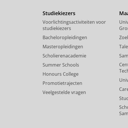
Studiekiezers
Maa
Voorlichtingsactiviteiten voor
Univ
studiekiezers
Gro
Bacheloropleidingen
Zoe
Masteropleidingen
Tal
Scholierenacademie
Sam
Cen
Summer Schools
Tec
Honours College
Uni
Promotietrajecten
Car
Veelgestelde vragen
Stu
Sch
Sam