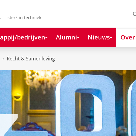
C
s - sterk in techniek
appij/bedrijven
Alumni
Nieuws
Over
Recht & Samenleving