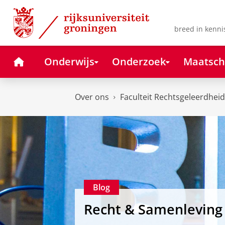
Skip
Skip
to
to
Content
Navigation
breed in kenni
Home
Onderwijs
Onderzoek
Maatsch
Over ons
Faculteit Rechtsgeleerdheid
Blog
Recht & Samenleving