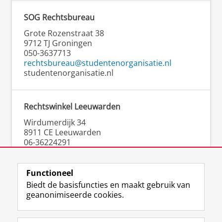
SOG Rechtsbureau
Grote Rozenstraat 38
9712 TJ Groningen
050-3637713
rechtsbureau@studentenorganisatie.nl
studentenorganisatie.nl
Rechtswinkel Leeuwarden
Wirdumerdijk 34
8911 CE Leeuwarden
06-36224291
contact@rechtswinkelleeuwarden.nl
rechtswinkelleeuwarden.nl
Functioneel
Biedt de basisfuncties en maakt gebruik van
geanonimiseerde cookies.
F
L
R
I
Y
Volg de RUG
a
i
S
n
o