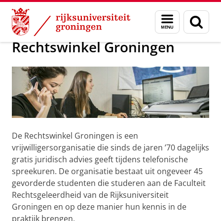
Skip
Skip
Over ons
Advies of hulp
Menu
Zoek
to
to
en
Content
Navigation
zoeken
Rechtswinkel Groningen
De Rechtswinkel Groningen is een
vrijwilligersorganisatie die sinds de jaren ’70 dagelijks
gratis juridisch advies geeft tijdens telefonische
spreekuren. De organisatie bestaat uit ongeveer 45
gevorderde studenten die studeren aan de Faculteit
Rechtsgeleerdheid van de Rijksuniversiteit
Groningen en op deze manier hun kennis in de
praktijk brengen.