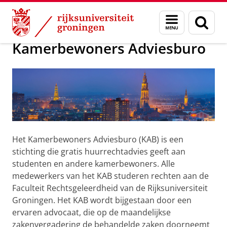
Skip
Skip
Over ons
Advies of hulp
Menu
Zoek
to
to
en
Content
Navigation
zoeken
Kamerbewoners Adviesburo
Het Kamerbewoners Adviesburo (KAB) is een
stichting die gratis huurrechtadvies geeft aan
studenten en andere kamerbewoners. Alle
medewerkers van het KAB studeren rechten aan de
Faculteit Rechtsgeleerdheid van de Rijksuniversiteit
Groningen. Het KAB wordt bijgestaan door een
ervaren advocaat, die op de maandelijkse
zakenvergadering de behandelde zaken doorneemt