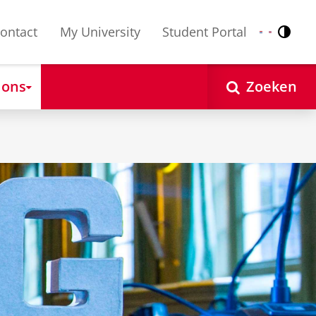
ontact
My University
Student Portal
Contr
Nederlands
English
 ons
Zoeken