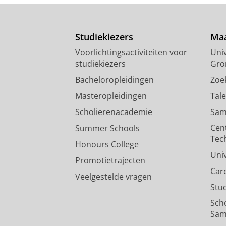
Studiekiezers
Maa
Voorlichtingsactiviteiten voor
Univ
studiekiezers
Gro
Bacheloropleidingen
Zoe
Masteropleidingen
Tal
Scholierenacademie
Sam
Cen
Summer Schools
Tec
Honours College
Uni
Promotietrajecten
Car
Veelgestelde vragen
Stu
Sch
Sam