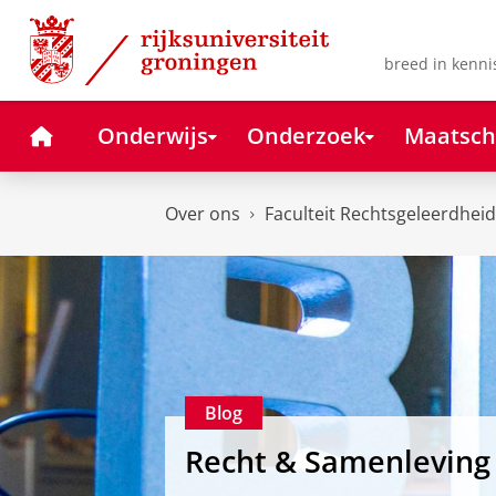
Skip
Skip
to
to
Content
Navigation
breed in kenni
Home
Onderwijs
Onderzoek
Maatsch
Over ons
Faculteit Rechtsgeleerdheid
Blog
Recht & Samenleving