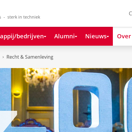
C
s - sterk in techniek
appij/bedrijven
Alumni
Nieuws
Over
Recht & Samenleving