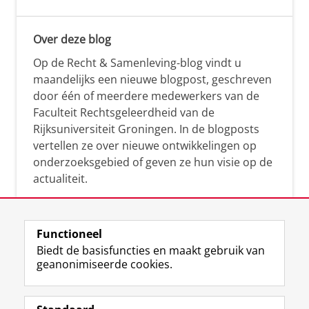
Over deze blog
Op de Recht & Samenleving-blog vindt u
maandelijks een nieuwe blogpost, geschreven
door één of meerdere medewerkers van de
Faculteit Rechtsgeleerdheid van de
Rijksuniversiteit Groningen. In de blogposts
vertellen ze over nieuwe ontwikkelingen op
onderzoeksgebied of geven ze hun visie op de
actualiteit.
Functioneel
Biedt de basisfuncties en maakt gebruik van
geanonimiseerde cookies.
F
L
R
I
Y
Volg de RUG
a
i
S
n
o