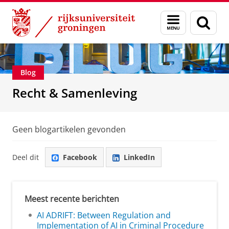
Skip
Skip
Over ons
Recht & Samenleving
Menu
Zoek
to
to
en
Content
Navigation
zoeken
Blog
Recht & Samenleving
Geen blogartikelen gevonden
Deel dit
Facebook
LinkedIn
Meest recente berichten
AI ADRIFT: Between Regulation and
Implementation of AI in Criminal Procedure