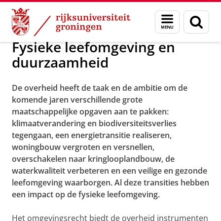
Skip
Skip
Over ons
Onderzoek
Menu
Zoek
to
to
en
Content
Navigation
zoeken
Fysieke leefomgeving en
duurzaamheid
De overheid heeft de taak en de ambitie om de
komende jaren verschillende grote
maatschappelijke opgaven aan te pakken:
klimaatverandering en biodiversiteitsverlies
tegengaan, een energietransitie realiseren,
woningbouw vergroten en versnellen,
overschakelen naar kringlooplandbouw, de
waterkwaliteit verbeteren en een veilige en gezonde
leefomgeving waarborgen. Al deze transities hebben
een impact op de fysieke leefomgeving.
Het omgevingsrecht biedt de overheid instrumenten