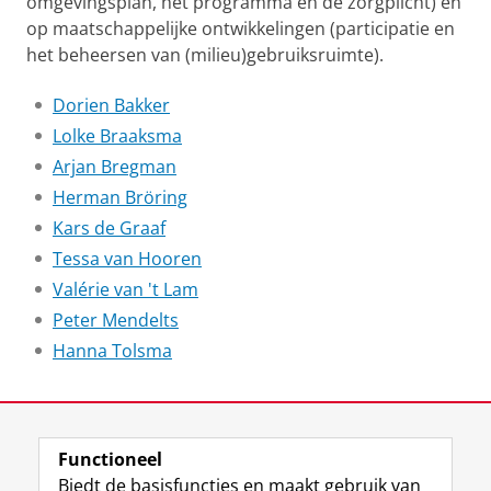
omgevingsplan, het programma en de zorgplicht) en
op maatschappelijke ontwikkelingen (participatie en
het beheersen van (milieu)gebruiksruimte).
Dorien Bakker
Lolke Braaksma
Arjan Bregman
Herman Bröring
Kars de Graaf
Tessa van Hooren
Valérie van 't Lam
Peter Mendelts
Hanna Tolsma
Laatst gewijzigd:
02 juli 2026 15:17
Functioneel
View this page in:
English
Biedt de basisfuncties en maakt gebruik van