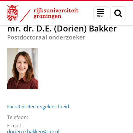
Skip
Skip
Over ons
mr. dr. D.E. (Dorien) Bakker
Menu
Zoek
to
to
en
Content
Navigation
zoeken
mr. dr. D.E. (Dorien) Bakker
Postdoctoraal onderzoeker
Faculteit Rechtsgeleerdheid
Telefoon:
E-mail:
dorien.e.bakker@rug.nl