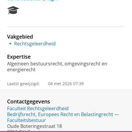
R
e
s
e
a
Vakgebied
r
Rechtsgeleerdheid
c
h
Expertise
P
o
Algemeen bestuursrecht, omgevingsrecht en
r
energierecht
t
a
Laatst gewijzigd:
04 mei 2026 07:39
l
Contactgegevens
Faculteit Rechtsgeleerdheid
Bedrijfsrecht, Europees Recht en Belastingrecht —
Faculteitsbestuur
Oude Boteringestraat 18