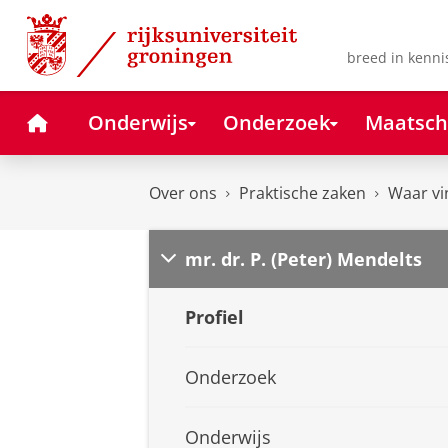
Skip
Skip
to
to
Content
Navigation
breed in kenni
Home
Onderwijs
Onderzoek
Maatsch
Over ons
Praktische zaken
Waar vi
mr. dr. P. (Peter) Mendelts
Profiel
Onderzoek
Onderwijs