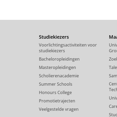
Studiekiezers
Maa
Voorlichtingsactiviteiten voor
Univ
studiekiezers
Gro
Bacheloropleidingen
Zoe
Masteropleidingen
Tal
Scholierenacademie
Sam
Cen
Summer Schools
Tec
Honours College
Uni
Promotietrajecten
Car
Veelgestelde vragen
Stu