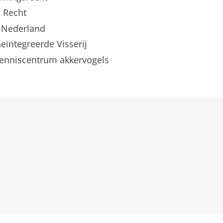
n Recht
n-Nederland
eïntegreerde Visserij
 kenniscentrum akkervogels