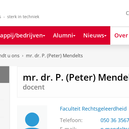
C
s - sterk in techniek
appij/bedrijven
Alumni
Nieuws
Over
ndt u ons
mr. dr. P. (Peter) Mendelts
mr. dr. P. (Peter) Mende
docent
Faculteit Rechtsgeleerdheid
Telefoon:
050 36 356