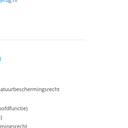
@rug.nl
t
 natuurbeschermingsrecht
oofdfunctie)
)
rmingsrecht