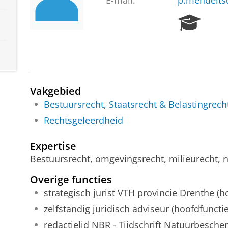
E-mail:
p.mendelts
R
e
s
e
a
r
c
Vakgebied
h
Bestuursrecht, Staatsrecht & Belastingrech
P
Rechtsgeleerdheid
o
r
t
Expertise
a
Bestuursrecht, omgevingsrecht, milieurecht,
l
Overige functies
strategisch jurist VTH provincie Drenthe (h
zelfstandig juridisch adviseur (hoofdfunctie
redactielid NBR - Tijdschrift Natuurbesche