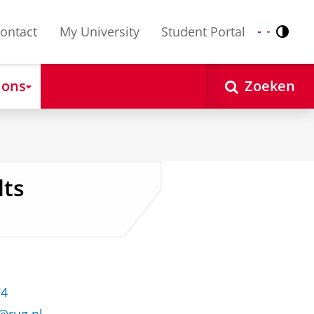
ontact
My University
Student Portal
Contr
Nederlands
English
 ons
Zoeken
lts
74