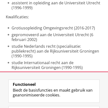
assistent in opleiding aan de Universiteit Utrecht
(1996-1999)
Kwalificaties:
Grotiusopleiding Omgevingsrecht (2016-2017)
gepromoveerd aan de Universiteit Utrecht (6
februari 2002)
studie Nederlands recht (specialisatie:
publiekrecht) aan de Rijksuniversiteit Groningen
(1990-1995)
studie Internationaal recht aan de
Rijksuniversiteit Groningen (1990-1995)
Functioneel
Laatst gewijzigd:
02 juli 2025 20:12
Biedt de basisfuncties en maakt gebruik van
geanonimiseerde cookies.
F
L
R
I
Y
Volg de RUG