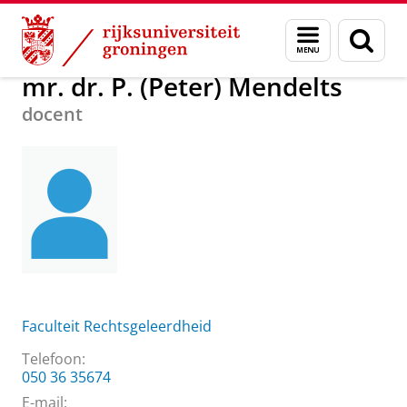
Skip
Skip
Over ons
mr. dr. P. (Peter) Mendelts
Menu
Zoek
to
to
en
Content
Navigation
zoeken
mr. dr. P. (Peter) Mendelts
docent
Faculteit Rechtsgeleerdheid
Telefoon:
050 36 35674
E-mail: