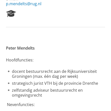
p.mendelts@rug.nl
R
e
s
e
a
r
c
h
Peter Mendelts
P
o
Hoofdfuncties:
r
t
docent bestuursrecht aan de Rijksuniversiteit
a
Groningen (max. één dag per week)
l
strategisch jurist VTH bij de provincie Drenthe
zelfstandig adviseur bestuursrecht en
omgevingsrecht
Nevenfuncties: