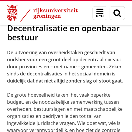
Skip
Skip
Over ons
Onderzoek
Menu
Zoek
to
to
en
Content
Navigation
zoeken
Decentralisatie en openbaar
bestuur
De uitvoering van overheidstaken geschiedt van
oudsher voor een groot deel op decentraal niveau:
door provincies en – met name – gemeenten. Zeker
sinds de decentralisaties in het sociaal domein is
duidelijk dat dat niet altijd zonder slag of stoot gaat.
De grote hoeveelheid taken, het vaak beperkte
budget, en de noodzakelijke samenwerking tussen
overheden, bestuurslagen en met maatschappelijke
organisaties en bedrijven leiden tot tal van
ingewikkelde juridische vragen. Wie doet wat, wie is
waarvoor verantwoordelijk, en hoe ziet de controle