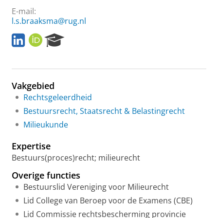
E-mail:
l.s.braaksma@rug.nl
L
O
R
i
R
e
n
C
s
k
I
e
e
D
a
Vakgebied
d
r
i
c
Rechtsgeleerdheid
n
h
Bestuursrecht, Staatsrecht & Belastingrecht
P
Milieukunde
o
r
Expertise
t
a
Bestuurs(proces)recht; milieurecht
l
Overige functies
Bestuurslid Vereniging voor Milieurecht
Lid College van Beroep voor de Examens (CBE)
Lid Commissie rechtsbescherming provincie