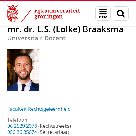
Skip
Skip
Over ons
mr. dr. L.S. (Lolke) Braaksma
Menu
Zoek
to
to
en
Content
Navigation
zoeken
mr. dr. L.S. (Lolke) Braaksma
Universitair Docent
Faculteit Rechtsgeleerdheid
Telefoon:
06 2529 2078
(Rechtstreeks)
050 36 35674
(Secretariaat)