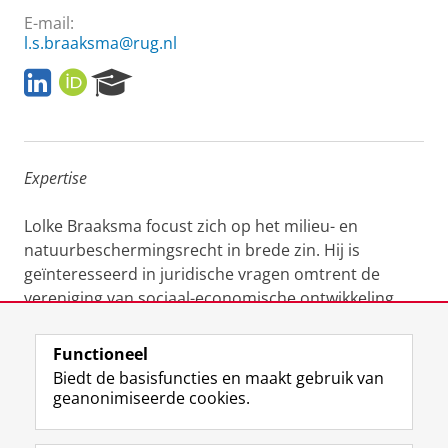
E-mail:
l.s.braaksma@rug.nl
L
O
R
i
R
e
n
C
s
k
I
e
e
D
a
Expertise
d
r
i
c
n
h
Lolke Braaksma focust zich op het milieu- en
P
natuurbeschermingsrecht in brede zin. Hij is
o
geïnteresseerd in juridische vragen omtrent de
r
vereniging van sociaal-economische ontwikkeling
t
a
met de belangen van de natuur.
l
Functioneel
Laatst gewijzigd:
11 juni 2026 12:53
Biedt de basisfuncties en maakt gebruik van
geanonimiseerde cookies.
F
L
R
I
Y
Volg de RUG