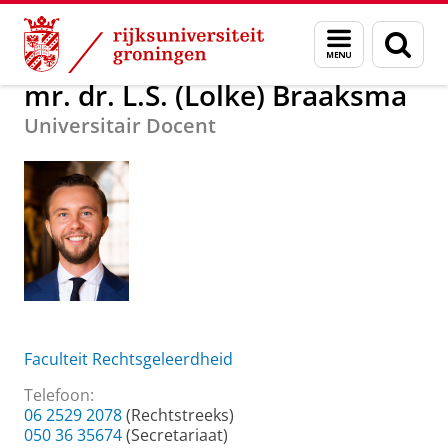
Skip
Skip
Over ons
mr. dr. L.S. (Lolke) Braaksma
Menu
Zoek
to
to
en
Content
Navigation
zoeken
mr. dr. L.S. (Lolke) Braaksma
Universitair Docent
Faculteit Rechtsgeleerdheid
Telefoon:
06 2529 2078
(Rechtstreeks)
050 36 35674
(Secretariaat)