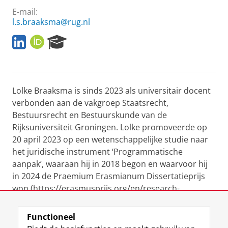
E-mail:
l.s.braaksma@rug.nl
L
O
R
i
R
e
n
C
s
k
I
e
e
D
a
Lolke Braaksma is sinds 2023 als universitair docent
d
r
i
c
verbonden aan de vakgroep Staatsrecht,
n
h
Bestuursrecht en Bestuurskunde van de
P
Rijksuniversiteit Groningen. Lolke promoveerde op
o
20 april 2023 op een wetenschappelijke studie naar
r
het juridische instrument ‘Programmatische
t
a
aanpak’, waaraan hij in 2018 begon en waarvoor hij
l
in 2024 de Praemium Erasmianum Dissertatieprijs
won (https://erasmusprijs.org/en/research-
prizes/lolke-braaksma/).
Functioneel
Laatst gewijzigd:
02 december 2024 15:02