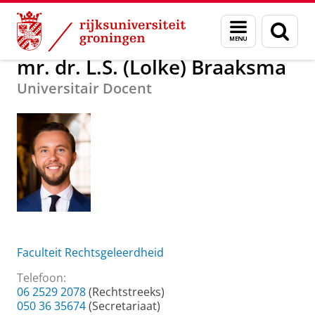
Skip
Skip
Over ons
mr. dr. L.S. (Lolke) Braaksma
Menu
Zoek
to
to
en
Content
Navigation
zoeken
mr. dr. L.S. (Lolke) Braaksma
Universitair Docent
Faculteit Rechtsgeleerdheid
Telefoon:
06 2529 2078
(Rechtstreeks)
050 36 35674
(Secretariaat)