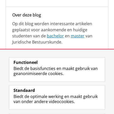
Over deze blog
Op dit blog worden interessante artikelen
geplaatst voor aankomende en huidige
studenten van de
bachelor
en
master
van
Juridische Bestuurskunde.
Functioneel
Biedt de basisfuncties en maakt gebruik van
geanonimiseerde cookies.
F
L
R
I
Y
Volg de RUG
a
i
S
n
o
Standaard
c
n
S
s
u
Biedt de optimale werking en maakt gebruik
e
k
-
t
T
Studiekiezers
van onder andere videocookies.
b
e
f
a
u
Maatschappij/bedrijven
o
d
e
g
b
o
I
e
r
e