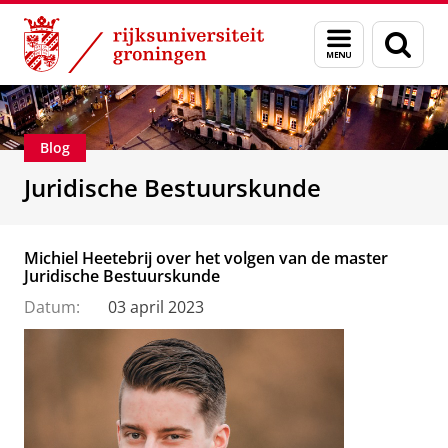
Skip
Skip
Over ons
Voorlichting
Menu
Zoek
to
to
en
Content
Navigation
zoeken
Blog
Juridische Bestuurskunde
Michiel Heetebrij over het volgen van de master
Juridische Bestuurskunde
Datum:
03 april 2023