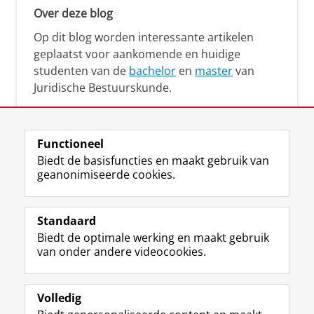
Over deze blog
Op dit blog worden interessante artikelen
geplaatst voor aankomende en huidige
studenten van de
bachelor
en
master
van
Juridische Bestuurskunde.
Functioneel
Biedt de basisfuncties en maakt gebruik van
geanonimiseerde cookies.
F
L
R
I
Y
Volg de RUG
a
i
S
n
o
Standaard
c
n
S
s
u
Biedt de optimale werking en maakt gebruik
e
k
-
t
T
Studiekiezers
van onder andere videocookies.
b
e
f
a
u
Maatschappij/bedrijven
o
d
e
g
b
o
I
e
r
e
Alumni
k
n
d
a
-
Volledig
p
-
R
m
k