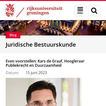
Skip
Skip
Over ons
Voorlichting
Menu
Zoek
to
to
en
Content
Navigation
zoeken
Blog
Juridische Bestuurskunde
Even voorstellen: Kars de Graaf, Hoogleraar
Publiekrecht en Duurzaamheid
Datum:
15 juni 2023