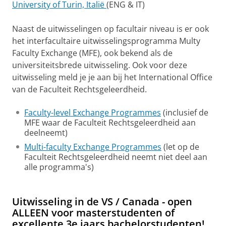
University of Turin, Italië
(ENG & IT)
Naast de uitwisselingen op facultair niveau is er ook
het interfacultaire uitwisselingsprogramma Multy
Faculty Exchange (MFE), ook bekend als de
universiteitsbrede uitwisseling. Ook voor deze
uitwisseling meld je je aan bij het International Office
van de Faculteit Rechtsgeleerdheid.
Faculty-level Exchange Programmes
(inclusief de
MFE waar de Faculteit Rechtsgeleerdheid aan
deelneemt)
Multi-faculty Exchange Programmes
(let op de
Faculteit Rechtsgeleerdheid neemt niet deel aan
alle programma's)
De winnaren van de video wedstrijd 2023-24
Pas uw cookie instellingen aan
om deze
video te zien
Uitwisseling in de VS / Canada - open
ALLEEN voor masterstudenten of
excellente 3e jaars bachelorstudenten!