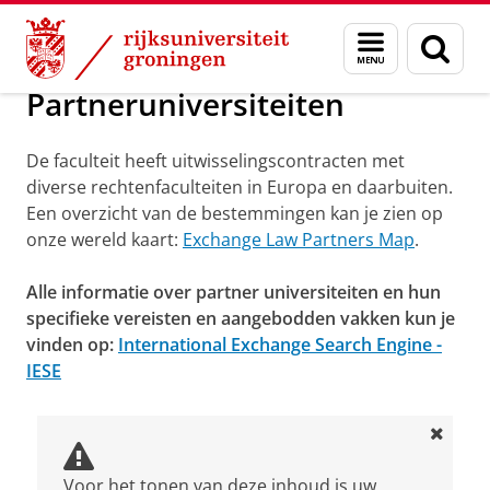
Skip
Skip
Over ons
Studeren in het buitenland (Exchange)
Menu
Zoek
to
to
en
Content
Navigation
zoeken
Partneruniversiteiten
De faculteit heeft uitwisselingscontracten met
diverse rechtenfaculteiten in Europa en daarbuiten.
Een overzicht van de bestemmingen kan je zien op
onze wereld kaart:
Exchange Law Partners Map
.
Alle informatie over partner universiteiten en hun
specifieke vereisten en aangebodden vakken kun je
vinden op:
International Exchange Search Engine -
IESE
Voor het tonen van deze inhoud is uw