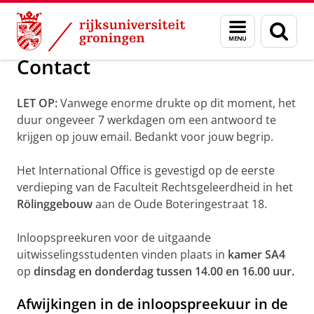
Skip
Skip
Over ons
Studeren in het buitenland (Exchange)
Menu
Zoek
to
to
en
Content
Navigation
zoeken
Contact
LET OP:
Vanwege enorme drukte op dit moment, het
duur ongeveer 7 werkdagen om een antwoord te
krijgen op jouw email. Bedankt voor jouw begrip.
Het International Office is gevestigd op de eerste
verdieping van de Faculteit Rechtsgeleerdheid in het
Rölinggebouw
aan de Oude Boteringestraat 18.
Inloopspreekuren voor de uitgaande
uitwisselingsstudenten vinden plaats in
kamer SA4
op
dinsdag en donderdag tussen 14.00 en 16.00 uur.
Afwijkingen in de inloopspreekuur in de