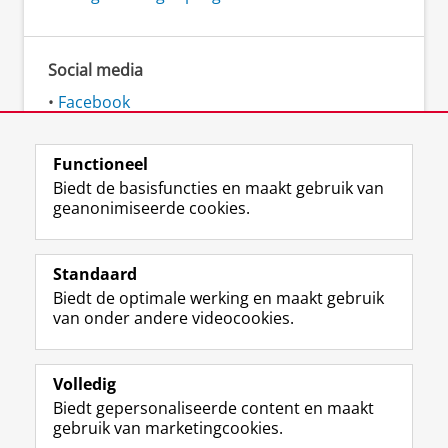
Social media
•
Facebook
•
LinkedIn
•
Instagram
Functioneel
Biedt de basisfuncties en maakt gebruik van
geanonimiseerde cookies.
F
L
R
I
Y
Volg de RUG
a
i
S
n
o
Standaard
c
n
S
s
u
Biedt de optimale werking en maakt gebruik
e
k
-
t
T
Studiekiezers
van onder andere videocookies.
b
e
f
a
u
Maatschappij/bedrijven
o
d
e
g
b
o
I
e
r
e
Alumni
k
n
d
a
-
Volledig
p
-
R
m
k
Biedt gepersonaliseerde content en maakt
Over ons
a
p
i
-
a
gebruik van marketingcookies.
g
a
j
a
n