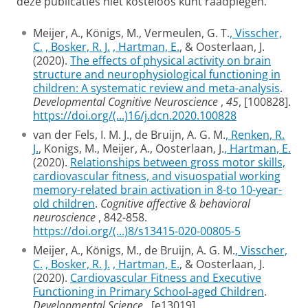
deze publicaties niet kosteloos kunt raadplegen.
Meijer, A., Königs, M., Vermeulen, G. T.
, Visscher,
C.
, Bosker, R. J.
, Hartman, E.
, & Oosterlaan, J.
(2020).
The effects of physical activity on brain
structure and neurophysiological functioning in
children: A systematic review and meta-analysis
.
Developmental Cognitive Neuroscience
,
45
, [100828].
https://doi.org/(...)16/j.dcn.2020.100828
van der Fels, I. M. J., de Bruijn, A. G. M.
, Renken, R.
J.
, Konigs, M., Meijer, A., Oosterlaan, J.
, Hartman, E.
(2020).
Relationships between gross motor skills,
cardiovascular fitness, and visuospatial working
memory-related brain activation in 8-to 10-year-
old children
.
Cognitive affective & behavioral
neuroscience
, 842-858.
https://doi.org/(...)8/s13415-020-00805-5
Meijer, A., Königs, M., de Bruijn, A. G. M.
, Visscher,
C.
, Bosker, R. J.
, Hartman, E.
, & Oosterlaan, J.
(2020).
Cardiovascular Fitness and Executive
Functioning in Primary School-aged Children
.
Developmental Science
, [e13019].