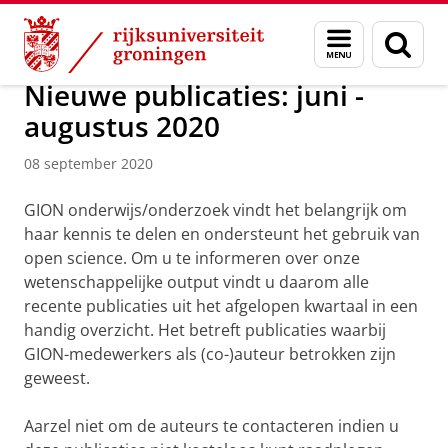
Skip
Skip
Over ons
Actueel
Nieuws
Nieuwsberichten
Menu
Zoek
to
to
en
Content
Navigation
zoeken
Nieuwe publicaties: juni -
augustus 2020
08 september 2020
GION onderwijs/onderzoek vindt het belangrijk om
haar kennis te delen en ondersteunt het gebruik van
open science. Om u te informeren over onze
wetenschappelijke output vindt u daarom alle
recente publicaties uit het afgelopen kwartaal in een
handig overzicht. Het betreft publicaties waarbij
GION-medewerkers als (co-)auteur betrokken zijn
geweest.
Aarzel niet om de auteurs te contacteren indien u