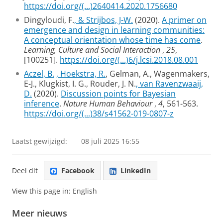
https://doi.org/(...)2640414.2020.1756680
Dingyloudi, F.
, & Strijbos, J-W.
(2020).
A primer on
emergence and design in learning communities:
A conceptual orientation whose time has come
.
Learning, Culture and Social Interaction
,
25
,
[100251].
https://doi.org/(...)6/j.lcsi.2018.08.001
Aczel, B.
, Hoekstra, R.
, Gelman, A., Wagenmakers,
E-J., Klugkist, I. G., Rouder, J. N.
, van Ravenzwaaij,
D.
(2020).
Discussion points for Bayesian
inference
.
Nature Human Behaviour
,
4
, 561-563.
https://doi.org/(...)38/s41562-019-0807-z
Laatst gewijzigd:
08 juli 2025 16:55
Deel dit
Facebook
LinkedIn
View this page in:
English
Meer nieuws