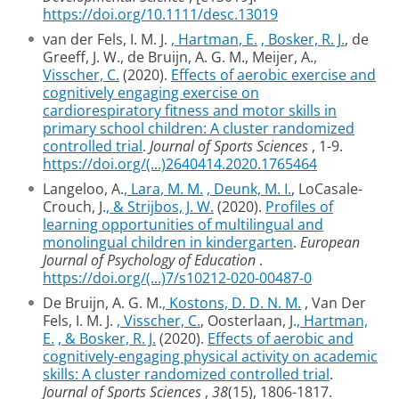
https://doi.org/10.1111/desc.13019
van der Fels, I. M. J.
, Hartman, E.
, Bosker, R. J.
, de
Greeff, J. W., de Bruijn, A. G. M., Meijer, A.
,
Visscher, C.
(2020).
Effects of aerobic exercise and
cognitively engaging exercise on
cardiorespiratory fitness and motor skills in
primary school children: A cluster randomized
controlled trial
.
Journal of Sports Sciences
, 1-9.
https://doi.org/(...)2640414.2020.1765464
Langeloo, A.
, Lara, M. M.
, Deunk, M. I.
, LoCasale-
Crouch, J.
, & Strijbos, J. W.
(2020).
Profiles of
learning opportunities of multilingual and
monolingual children in kindergarten
.
European
Journal of Psychology of Education
.
https://doi.org/(...)7/s10212-020-00487-0
De Bruijn, A. G. M.
, Kostons, D. D. N. M.
, Van Der
Fels, I. M. J.
, Visscher, C.
, Oosterlaan, J.
, Hartman,
E.
, & Bosker, R. J.
(2020).
Effects of aerobic and
cognitively-engaging physical activity on academic
skills: A cluster randomized controlled trial
.
Journal of Sports Sciences
,
38
(15), 1806-1817.