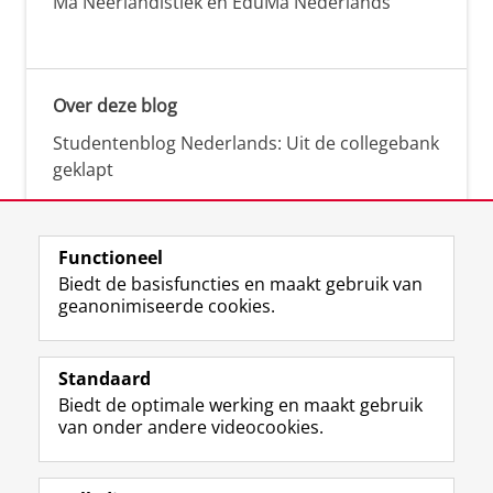
Ma Neerlandistiek en EduMa Nederlands
Over deze blog
Studentenblog Nederlands: Uit de collegebank
geklapt
Functioneel
Biedt de basisfuncties en maakt gebruik van
geanonimiseerde cookies.
F
L
R
I
Y
Volg de RUG
a
i
S
n
o
Standaard
c
n
S
s
u
Biedt de optimale werking en maakt gebruik
e
k
-
t
T
Studiekiezers
van onder andere videocookies.
b
e
f
a
u
Maatschappij/bedrijven
o
d
e
g
b
o
I
e
r
e
Alumni