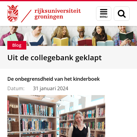
Skip
Skip
Over ons
Faculteit der Letteren
Menu
Zoek
to
to
en
Content
Navigation
zoeken
Blog
Uit de collegebank geklapt
De onbegrensdheid van het kinderboek
Datum:
31 januari 2024