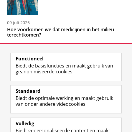
09 juli 2026
Hoe voorkomen we dat medicijnen in het milieu
terechtkomen?
Functioneel
Biedt de basisfuncties en maakt gebruik van
geanonimiseerde cookies.
F
L
R
I
Y
Volg de RUG
a
i
S
n
o
Standaard
c
n
S
s
u
Biedt de optimale werking en maakt gebruik
e
k
-
t
T
Studiekiezers
van onder andere videocookies.
b
e
f
a
u
Maatschappij/bedrijven
o
d
e
g
b
o
I
e
r
e
Alumni
k
n
d
a
-
Volledig
p
-
R
m
k
Biedt gepersonaliseerde content en maakt