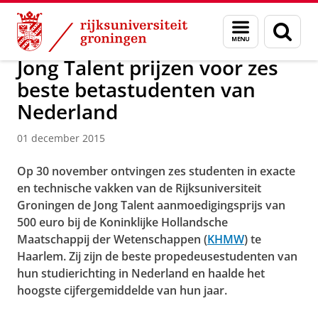
Skip
Skip
Over ons
Faculty of Science and Engineering
Nieuws
Menu
Zoek
to
to
en
Content
Navigation
zoeken
Jong Talent prijzen voor zes
beste betastudenten van
Nederland
01 december 2015
Op 30 november ontvingen zes studenten in exacte
en technische vakken van de Rijksuniversiteit
Groningen de Jong Talent aanmoedigingsprijs van
500 euro bij de Koninklijke Hollandsche
Maatschappij der Wetenschappen (
KHMW
) te
Haarlem.
Zij zijn de beste propedeusestudenten van
hun studierichting in Nederland en haalde het
hoogste cijfergemiddelde van hun jaar.