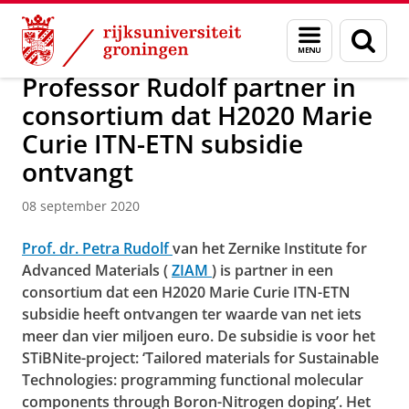
Skip
Skip
Over ons
Faculty of Science and Engineering
Nieuws
Menu
Zoek
to
to
en
Content
Navigation
zoeken
Professor Rudolf partner in
consortium dat H2020 Marie
Curie ITN-ETN subsidie
ontvangt
08 september 2020
Prof. dr. Petra Rudolf
van het Zernike Institute for
Advanced Materials (
ZIAM
) is partner in een
consortium dat een H2020 Marie Curie ITN-ETN
subsidie heeft ontvangen ter waarde van net iets
meer dan vier miljoen euro. De subsidie is voor het
STiBNite-project: ‘Tailored materials for Sustainable
Technologies: programming functional molecular
components through Boron-Nitrogen doping’. Het