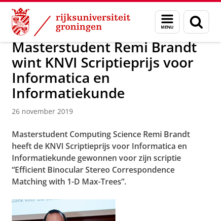
Skip
Skip
Over ons
Faculty of Science and Engineering
Nieuws
Menu
Zoek
to
to
en
Content
Navigation
zoeken
Masterstudent Remi Brandt
wint KNVI Scriptieprijs voor
Informatica en
Informatiekunde
26 november 2019
Masterstudent Computing Science Remi Brandt
heeft de KNVI Scriptieprijs voor Informatica en
Informatiekunde gewonnen voor zijn scriptie
“Efficient Binocular Stereo Correspondence
Matching with 1-D Max-Trees”.