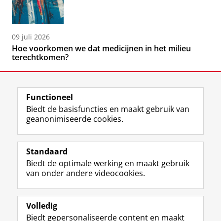
09 juli 2026
Hoe voorkomen we dat medicijnen in het milieu
terechtkomen?
Functioneel
Biedt de basisfuncties en maakt gebruik van
geanonimiseerde cookies.
F
L
R
I
Y
Volg de RUG
a
i
S
n
o
Standaard
c
n
S
s
u
Biedt de optimale werking en maakt gebruik
e
k
-
t
T
Studiekiezers
van onder andere videocookies.
b
e
f
a
u
Maatschappij/bedrijven
o
d
e
g
b
o
I
e
r
e
Alumni
k
n
d
a
-
Volledig
p
-
R
m
k
Biedt gepersonaliseerde content en maakt