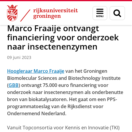
Skip
Skip
Over ons
Faculty of Science and Engineering
Nieuws
Menu
Zoek
to
to
en
Content
Navigation
zoeken
Marco Fraaije ontvangt
financiering voor onderzoek
naar insectenenzymen
09 juni 2023
Hoogleraar Marco Fraaije
van het Groningen
Biomolecular Sciences and Biotechnology Institute
(
GBB
) ontvangt 75.000 euro financiering voor
onderzoek naar insectenenzymen als onderbenutte
bron van biokatalysatoren. Het gaat om een PPS-
programmatoeslag van de Rijksdienst voor
Ondernemend Nederland.
Vanuit Topconsortia voor Kennis en Innovatie (TKI)