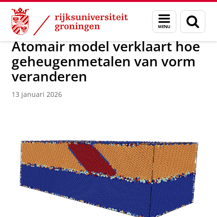
Skip
Skip
Over ons
Faculty of Science and Engineering
Nieuws
Menu
Zoek
to
to
en
Content
Navigation
zoeken
Atomair model verklaart hoe
geheugenmetalen van vorm
veranderen
13 januari 2026