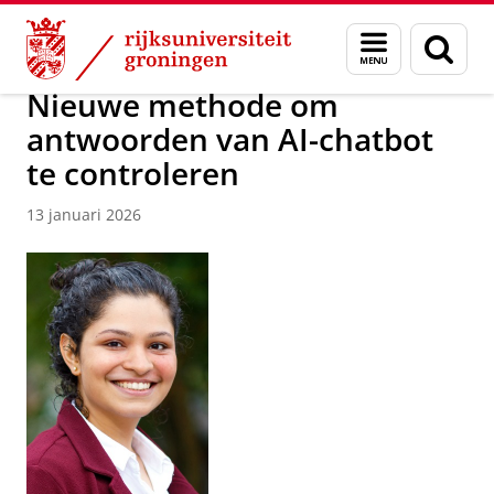
Skip
Skip
Over ons
Faculty of Science and Engineering
Nieuws
Menu
Zoek
to
to
en
Content
Navigation
zoeken
Nieuwe methode om
antwoorden van AI-chatbot
te controleren
13 januari 2026