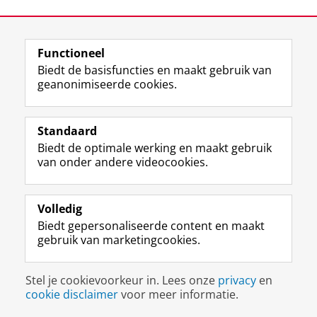
Functioneel
Biedt de basisfuncties en maakt gebruik van
geanonimiseerde cookies.
F
L
R
I
Y
Volg de RUG
a
i
S
n
o
Standaard
c
n
S
s
u
Biedt de optimale werking en maakt gebruik
e
k
-
t
T
Studiekiezers
van onder andere videocookies.
b
e
f
a
u
Maatschappij/bedrijven
o
d
e
g
b
o
I
e
r
e
Alumni
k
n
d
a
-
Volledig
p
-
R
m
k
Biedt gepersonaliseerde content en maakt
Over ons
a
p
i
-
a
gebruik van marketingcookies.
g
a
j
a
n
i
g
k
c
a
Disclaimer & Copyright
Privacy
Cookies
n
i
s
c
a
Stel je cookievoorkeur in. Lees onze
privacy
en
Inloggen
a
n
u
o
l
cookie disclaimer
voor meer informatie.
R
a
n
u
R