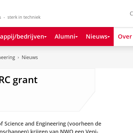
C
s - sterk in techniek
appij/bedrijven
Alumni
Nieuws
Over
neering
Nieuws
RC grant
of Science and Engineering (voorheen de
nschappen) krijgen van NWO een Veni-