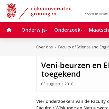
Skip
Skip
to
to
Content
Navigation
breed in kenni
Home
Onderwijs
Onderzoek
Maatsch
Over ons
Faculty of Science and Engi
Veni-beurzen en E
toegekend
03 augustus 2010
Vier onderzoekers van de Faculty 
Faculteit Wiskunde en Natuurwete