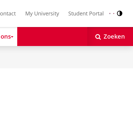
ontact
My University
Student Portal
Contr
Nederlands
English
 ons
Zoeken