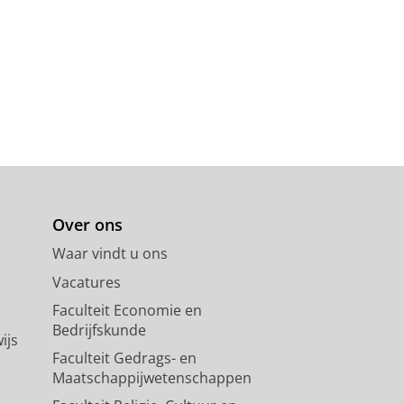
Over ons
Waar vindt u ons
Vacatures
Faculteit Economie en
Bedrijfskunde
ijs
Faculteit Gedrags- en
Maatschappijwetenschappen