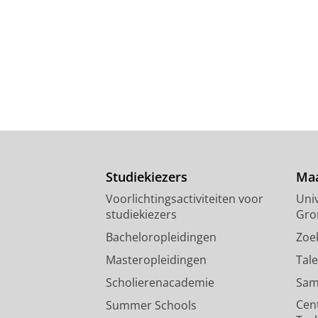
Studiekiezers
Maa
Voorlichtingsactiviteiten voor
Univ
studiekiezers
Gro
Bacheloropleidingen
Zoe
Masteropleidingen
Tal
Scholierenacademie
Sam
Cen
Summer Schools