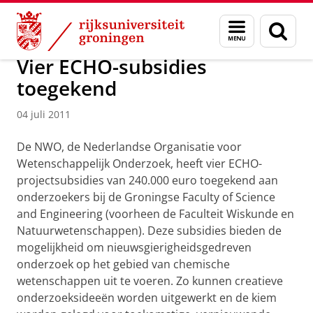
Skip
Skip
Over ons
Faculty of Science and Engineering
Nieuws
Menu
Zoek
to
to
en
Content
Navigation
zoeken
Vier ECHO-subsidies
toegekend
04 juli 2011
De NWO, de Nederlandse Organisatie voor
Wetenschappelijk Onderzoek, heeft vier ECHO-
projectsubsidies van 240.000 euro toegekend aan
onderzoekers bij de Groningse Faculty of Science
and Engineering (voorheen de Faculteit Wiskunde en
Natuurwetenschappen). Deze subsidies bieden de
mogelijkheid om nieuwsgierigheidsgedreven
onderzoek op het gebied van chemische
wetenschappen uit te voeren. Zo kunnen creatieve
onderzoeksideeën worden uitgewerkt en de kiem