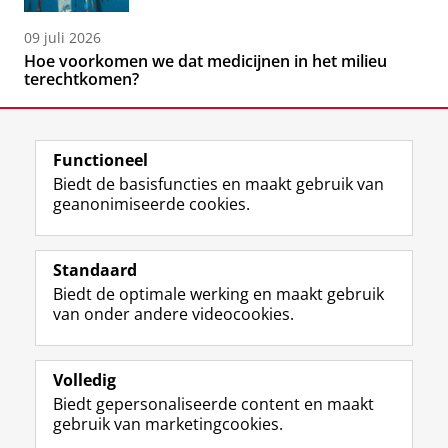
09 juli 2026
Hoe voorkomen we dat medicijnen in het milieu
terechtkomen?
Functioneel
Biedt de basisfuncties en maakt gebruik van
geanonimiseerde cookies.
F
L
R
I
Y
Volg de RUG
a
i
S
n
o
Standaard
c
n
S
s
u
Biedt de optimale werking en maakt gebruik
e
k
-
t
T
Studiekiezers
van onder andere videocookies.
b
e
f
a
u
Maatschappij/bedrijven
o
d
e
g
b
o
I
e
r
e
Alumni
k
n
d
a
-
Volledig
p
-
R
m
k
Biedt gepersonaliseerde content en maakt
Over ons
a
p
i
-
a
gebruik van marketingcookies.
g
a
j
a
n