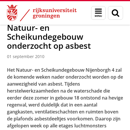
Skip
Skip
Over ons
Faculty of Science and Engineering
Nieuws
Menu
Zoek
to
to
en
Content
Navigation
zoeken
Natuur- en
Scheikundegebouw
onderzocht op asbest
01 september 2010
Het Natuur- en Scheikundegebouw Nijenborgh 4 zal
de komende weken nader onderzocht worden op de
aanwezigheid van asbest. Tijdens
herstelwerkzaamheden na de waterschade die
eerder deze zomer in gebouw 18 ontstond na hevige
regenval, werd duidelijk dat in een aantal
gangkasten, ventilatieschachten en ruimten boven
de plafonds asbestdeeltjes voorkomen. Daarop zijn
afgelopen week op alle etages luchtmonsters