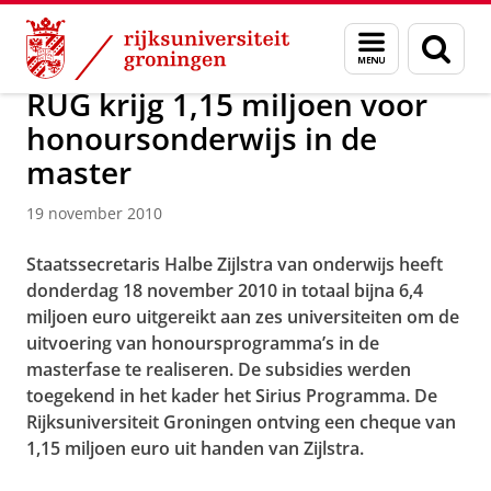
Skip
Skip
Over ons
Faculty of Science and Engineering
Nieuws
Menu
Zoek
to
to
en
Content
Navigation
zoeken
RUG krijg 1,15 miljoen voor
honoursonderwijs in de
master
19 november 2010
Staatssecretaris Halbe Zijlstra van onderwijs heeft
donderdag 18 november 2010 in totaal bijna 6,4
miljoen euro uitgereikt aan zes universiteiten om de
uitvoering van honoursprogramma’s in de
masterfase te realiseren. De subsidies werden
toegekend in het kader het Sirius Programma. De
Rijksuniversiteit Groningen ontving een cheque van
1,15 miljoen euro uit handen van Zijlstra.