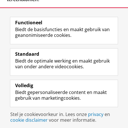
Functioneel
Biedt de basisfuncties en maakt gebruik van
geanonimiseerde cookies.
F
L
R
I
Y
Volg de RUG
a
i
S
n
o
Standaard
c
n
S
s
u
Biedt de optimale werking en maakt gebruik
e
k
-
t
T
Studiekiezers
van onder andere videocookies.
b
e
f
a
u
Maatschappij/bedrijven
o
d
e
g
b
o
I
e
r
e
Alumni
k
n
d
a
-
Volledig
p
-
R
m
k
Biedt gepersonaliseerde content en maakt
Over ons
a
p
i
-
a
gebruik van marketingcookies.
g
a
j
a
n
i
g
k
c
a
Disclaimer & Copyright
Privacy
Cookies
n
i
s
c
a
Stel je cookievoorkeur in. Lees onze
privacy
en
Inloggen
a
n
u
o
l
cookie disclaimer
voor meer informatie.
R
a
n
u
R