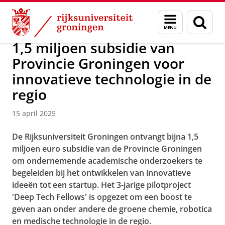
Skip
Skip
Over ons
Faculty of Science and Engineering
Nieuws
Menu
Zoek
to
to
en
Content
Navigation
zoeken
1,5 miljoen subsidie van
Provincie Groningen voor
innovatieve technologie in de
regio
15 april 2025
De Rijksuniversiteit Groningen ontvangt bijna 1,5
miljoen euro subsidie van de Provincie Groningen
om ondernemende academische onderzoekers te
begeleiden bij het ontwikkelen van innovatieve
ideeën tot een startup. Het 3-jarige pilotproject
'Deep Tech Fellows' is opgezet om een boost te
geven aan onder andere de groene chemie, robotica
en medische technologie in de regio.