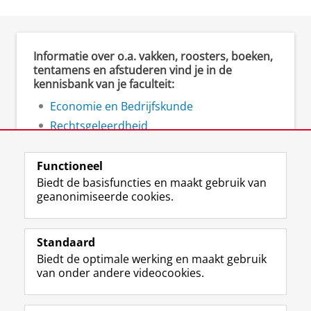
Informatie over o.a. vakken, roosters, boeken,
tentamens en afstuderen vind je in de
kennisbank van je faculteit:
Economie en Bedrijfskunde
Rechtsgeleerdheid
Ruimtelijke Wetenschappen
Functioneel
Biedt de basisfuncties en maakt gebruik van
geanonimiseerde cookies.
F
L
R
I
Y
Volg de RUG
a
i
S
n
o
Standaard
c
n
S
s
u
Biedt de optimale werking en maakt gebruik
e
k
-
t
T
Studiekiezers
van onder andere videocookies.
b
e
f
a
u
Maatschappij/bedrijven
o
d
e
g
b
o
I
e
r
e