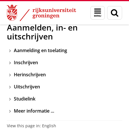
Skip
Skip
Onderwijs
Veelgestelde vragen
Menu
Zoek
to
to
en
Content
Navigation
zoeken
Aanmelden, in- en
uitschrijven
Aanmelding en toelating
Inschrijven
Herinschrijven
Uitschrijven
Studielink
Meer informatie ...
View this page in:
English