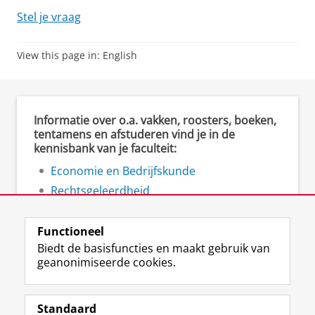
Stel je vraag
View this page in:
English
Informatie over o.a. vakken, roosters, boeken,
tentamens en afstuderen vind je in de
kennisbank van je faculteit:
Economie en Bedrijfskunde
Rechtsgeleerdheid
Ruimtelijke Wetenschappen
Functioneel
Biedt de basisfuncties en maakt gebruik van
geanonimiseerde cookies.
F
L
R
I
Y
Volg de RUG
a
i
S
n
o
Standaard
c
n
S
s
u