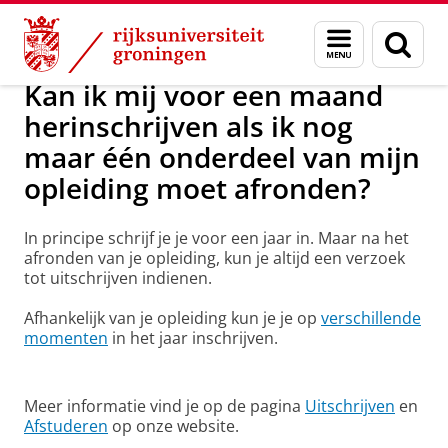
Skip
Skip
Onderwijs
Herinschrijven
Menu
Zoek
to
to
en
Content
Navigation
zoeken
Kan ik mij voor een maand
herinschrijven als ik nog
maar één onderdeel van mijn
opleiding moet afronden?
In principe schrijf je je voor een jaar in. Maar na het
afronden van je opleiding, kun je altijd een verzoek
tot uitschrijven indienen.
Afhankelijk van je opleiding kun je je op
verschillende
momenten
in het jaar inschrijven.
Meer informatie vind je op de pagina
Uitschrijven
en
Afstuderen
op onze website.