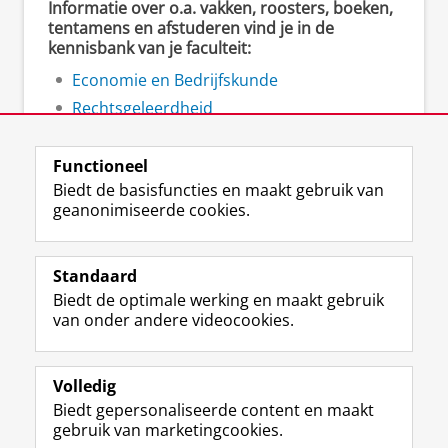
Informatie over o.a. vakken, roosters, boeken,
tentamens en afstuderen vind je in de
kennisbank van je faculteit:
Economie en Bedrijfskunde
Rechtsgeleerdheid
Ruimtelijke Wetenschappen
Functioneel
Biedt de basisfuncties en maakt gebruik van
geanonimiseerde cookies.
F
L
R
I
Y
Volg de RUG
a
i
S
n
o
Standaard
c
n
S
s
u
Biedt de optimale werking en maakt gebruik
e
k
-
t
T
Studiekiezers
van onder andere videocookies.
b
e
f
a
u
Maatschappij/bedrijven
o
d
e
g
b
o
I
e
r
e
Alumni
k
n
d
a
-
Volledig
p
-
R
m
k
Biedt gepersonaliseerde content en maakt
Over ons
a
p
i
-
a
gebruik van marketingcookies.
g
a
j
a
n