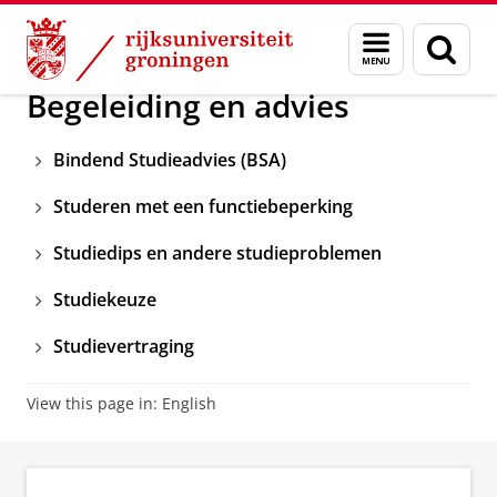
Skip
Skip
Onderwijs
Veelgestelde vragen
Menu
Zoek
to
to
en
Content
Navigation
zoeken
Begeleiding en advies
Bindend Studieadvies (BSA)
Studeren met een functiebeperking
Studiedips en andere studieproblemen
Studiekeuze
Studievertraging
View this page in:
English