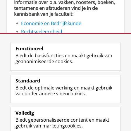
Informatie over o.a. vakken, roosters, boeken,
tentamens en afstuderen vind je in de
kennisbank van je faculteit:
Economie en Bedrijfskunde
Rechtsgeleerdheid
Ruimtelijke Wetenschappen
Functioneel
Biedt de basisfuncties en maakt gebruik van
geanonimiseerde cookies.
F
L
R
I
Y
Volg de RUG
a
i
S
n
o
Standaard
c
n
S
s
u
Biedt de optimale werking en maakt gebruik
e
k
-
t
T
Studiekiezers
van onder andere videocookies.
b
e
f
a
u
Maatschappij/bedrijven
o
d
e
g
b
o
I
e
r
e
Alumni
k
n
d
a
-
Volledig
p
-
R
m
k
Biedt gepersonaliseerde content en maakt
Over ons
a
p
i
-
a
gebruik van marketingcookies.
g
a
j
a
n