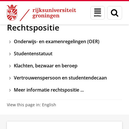
Skip
Skip
Onderwijs
Veelgestelde vragen
Menu
Zoek
to
to
en
Content
Navigation
zoeken
Rechtspositie
Onderwijs- en examenregelingen (OER)
Studentenstatuut
Klachten, bezwaar en beroep
Vertrouwenspersoon en studentendecaan
Meer informatie rechtspositie ...
View this page in:
English