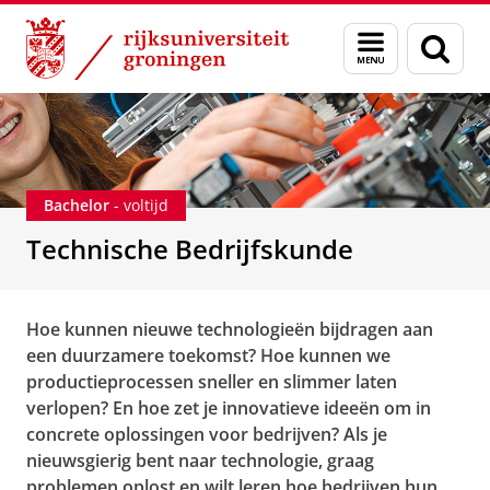
Skip
Skip
Onderwijs
Technische Bedrijfskunde
Menu
Zoek
to
to
en
Content
Navigation
zoeken
Bachelor
- voltijd
Technische Bedrijfskunde
Hoe kunnen nieuwe technologieën bijdragen aan
een duurzamere toekomst? Hoe kunnen we
productieprocessen sneller en slimmer laten
verlopen? En hoe zet je innovatieve ideeën om in
concrete oplossingen voor bedrijven? Als je
nieuwsgierig bent naar technologie, graag
problemen oplost en wilt leren hoe bedrijven hun