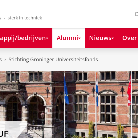
C
s - sterk in techniek
appij/bedrijven
Alumni
Nieuws
Over
s
Stichting Groninger Universiteitsfonds
UF