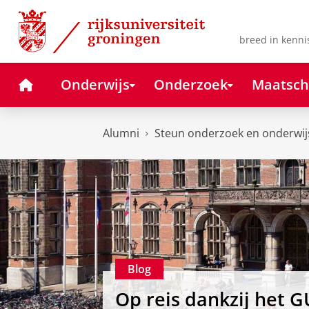
Skip
Skip
to
to
Content
Navigation
breed in kenni
Home
Onderwijs
Onderzoek
Maatsch
Alumni
Steun onderzoek en onderwij
Blog
Op reis dankzij het G