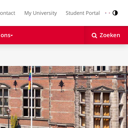
ontact
My University
Student Portal
Contr
Nederlands
English
 ons
Zoeken