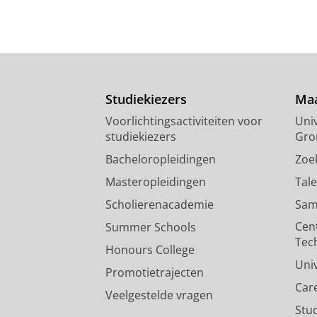
Studiekiezers
Maa
Voorlichtingsactiviteiten voor
Univ
studiekiezers
Gro
Bacheloropleidingen
Zoe
Masteropleidingen
Tal
Scholierenacademie
Sam
Cen
Summer Schools
Tec
Honours College
Uni
Promotietrajecten
Car
Veelgestelde vragen
Stu