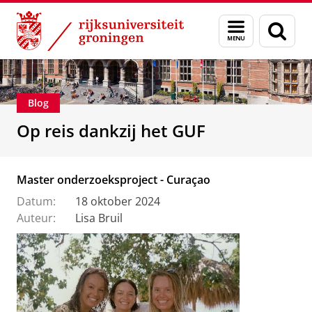
Skip
Skip
Alumni
Stichting Groninger Universiteitsfonds
Menu
Zoek
to
to
en
Content
Navigation
zoeken
Blog
Op reis dankzij het GUF
Master onderzoeksproject - Curaçao
Datum:
18 oktober 2024
Auteur:
Lisa Bruil