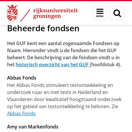
Skip
Skip
Alumni
Beheerde fondsen
Menu
Zoek
to
to
en
Content
Navigation
zoeken
Beheerde fondsen
Het GUF kent een aantal zogenaamde Fondsen op
Naam. Hieronder vindt u de fondsen die het GUF
beheert. De beschrijving van de fondsen vindt u in
het
historisch overzicht van het GUF
(hoofdstuk 4).
Abbas Fonds
Het Abbas Fonds stimuleert testontwikkeling en
onderzoek naar en met tests in Nederland en
Vlaanderen door kwalitatief hoogstaand onderzoek
op het gebied van testontwikkeling te belonen. Zie
Abbas Fonds
Amy van Markenfonds