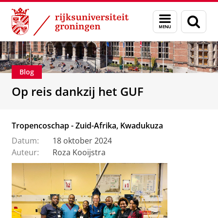
Skip
Skip
Alumni
Stichting Groninger Universiteitsfonds
Menu
Zoek
to
to
en
Content
Navigation
zoeken
Blog
Op reis dankzij het GUF
Tropencoschap - Zuid-Afrika, Kwadukuza
Datum:
18 oktober 2024
Auteur:
Roza Kooijstra