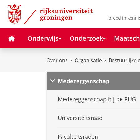
Skip
Skip
to
to
Content
Navigation
breed in kenni
Home
Onderwijs
Onderzoek
Maatsch
Over ons
Organisatie
Bestuurlijke 
Medezeggenschap
Medezeggenschap bij de RUG
Universiteitsraad
Faculteitsraden