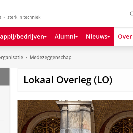
C
s - sterk in techniek
appij/bedrijven
Alumni
Nieuws
Over
organisatie
Medezeggenschap
Lokaal Overleg (LO)