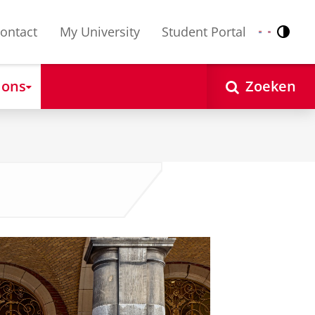
ontact
My University
Student Portal
Contr
Nederlands
English
 ons
Zoeken