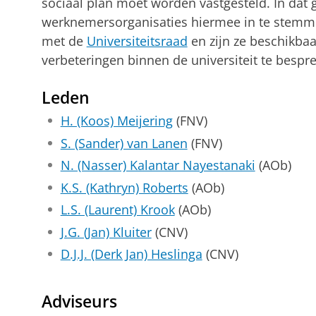
sociaal plan moet worden vastgesteld. In dat 
werknemersorganisaties hiermee in te stemme
met de
Universiteitsraad
en zijn ze beschikba
verbeteringen binnen de universiteit te bespr
Leden
H. (Koos) Meijering
(FNV)
S. (Sander) van Lanen
(FNV)
N. (Nasser) Kalantar Nayestanaki
(AOb)
K.S. (Kathryn) Roberts
(AOb)
L.S. (Laurent) Krook
(AOb)
J.G. (Jan) Kluiter
(CNV)
D.J.J. (Derk Jan) Heslinga
(CNV)
Adviseurs