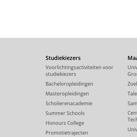
Studiekiezers
Maa
Voorlichtingsactiviteiten voor
Univ
studiekiezers
Gro
Bacheloropleidingen
Zoe
Masteropleidingen
Tal
Scholierenacademie
Sam
Cen
Summer Schools
Tec
Honours College
Uni
Promotietrajecten