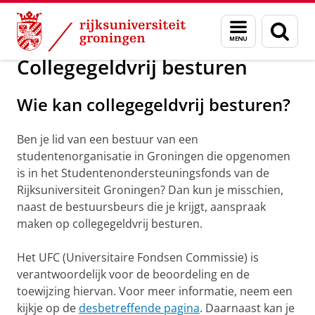
Skip
Skip
Over ons
CUOS
Menu
Zoek
to
to
en
Content
Navigation
zoeken
Collegegeldvrij besturen
Wie kan collegegeldvrij besturen?
Ben je lid van een bestuur van een
studentenorganisatie in Groningen die opgenomen
is in het Studentenondersteuningsfonds van de
Rijksuniversiteit Groningen? Dan kun je misschien,
naast de bestuursbeurs die je krijgt, aanspraak
maken op collegegeldvrij besturen.
Het UFC (Universitaire Fondsen Commissie) is
verantwoordelijk voor de beoordeling en de
toewijzing hiervan. Voor meer informatie, neem een
kijkje op de
desbetreffende pagina
. Daarnaast kan je