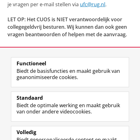
je vragen per e-mail stellen via
ufc@rug.nl
.
LET OP: Het CUOS is NIET verantwoordelijk voor
collegegeldvrij besturen. Wij kunnen dan ook geen
vragen beantwoorden of helpen met de aanvraag.
Laatst gewijzigd:
10 oktober 2025 15:05
Functioneel
View this page in:
English
Biedt de basisfuncties en maakt gebruik van
geanonimiseerde cookies.
F
L
R
I
Y
Volg de RUG
a
i
S
n
o
Standaard
c
n
S
s
u
Biedt de optimale werking en maakt gebruik
e
k
-
t
T
Studiekiezers
van onder andere videocookies.
b
e
f
a
u
Maatschappij/bedrijven
o
d
e
g
b
o
I
e
r
e
Alumni
k
n
d
a
-
Volledig
p
-
R
m
k
Biedt gepersonaliseerde content en maakt