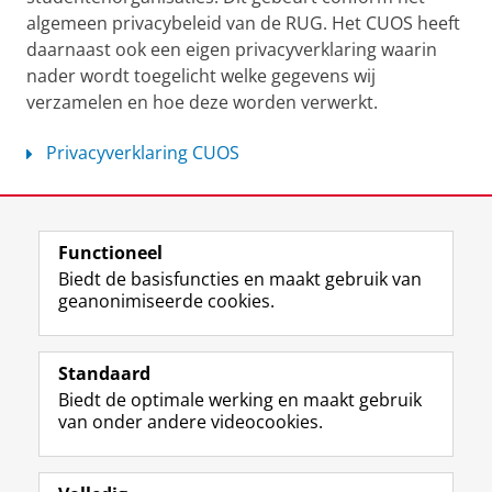
algemeen privacybeleid van de RUG. Het CUOS heeft
daarnaast ook een eigen privacyverklaring waarin
nader wordt toegelicht welke gegevens wij
verzamelen en hoe deze worden verwerkt.
Privacyverklaring CUOS
Laatst gewijzigd:
01 juli 2026 12:47
Functioneel
View this page in:
English
Biedt de basisfuncties en maakt gebruik van
geanonimiseerde cookies.
F
L
R
I
Y
Volg de RUG
a
i
S
n
o
Standaard
c
n
S
s
u
Biedt de optimale werking en maakt gebruik
e
k
-
t
T
Studiekiezers
van onder andere videocookies.
b
e
f
a
u
Maatschappij/bedrijven
o
d
e
g
b
o
I
e
r
e
Alumni