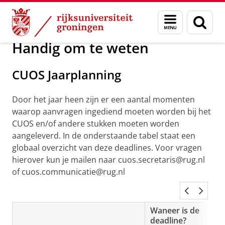
Skip
Skip
Over ons
CUOS
Menu
Zoek
to
to
en
Content
Navigation
zoeken
Handig om te weten
CUOS Jaarplanning
Door het jaar heen zijn er een aantal momenten
waarop aanvragen ingediend moeten worden bij het
CUOS en/of andere stukken moeten worden
aangeleverd. In de onderstaande tabel staat een
globaal overzicht van deze deadlines. Voor vragen
hierover kun je mailen naar cuos.secretaris@rug.nl
of cuos.communicatie@rug.nl
Waneer is de
deadline?