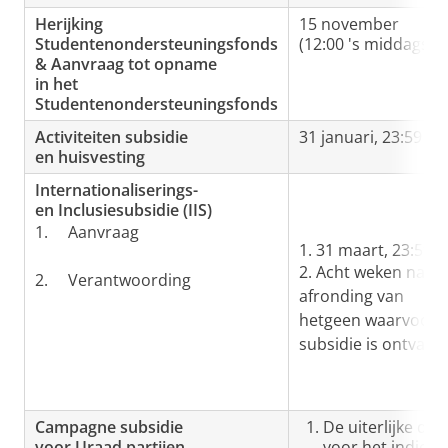
Herijking
15 november
Studentenondersteuningsfonds
(12:00 's middags)
& Aanvraag tot opname
in het
Studentenondersteuningsfonds
Activiteiten subsidie
31 januari, 23:59 uu
en huisvesting
Internationaliserings-
en Inclusiesubsidie (IIS)
1. Aanvraag
1. 31 maart, 23:59 
2. Acht weken na
2. Verantwoording
afronding van
hetgeen waarvoor
subsidie is ontvang
Campagne subsidie
De uiterlijke da
voor Uraad partijen
voor het indien