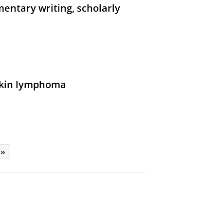
mentary writing, scholarly
dgkin lymphoma
 »