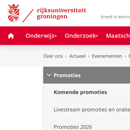
Skip
Skip
to
to
Content
Navigation
breed in kenni
Home
Onderwijs
Onderzoek
Maatsch
Over ons
Actueel
Evenementen
Promoties
Komende promoties
Livestream promoties en orati
Promoties 2026