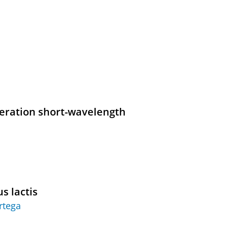
neration short-wavelength
s lactis
rtega