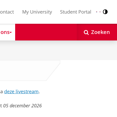
ontact
My University
Student Portal
Contr
Nederlands
English
 ons
Zoeken
ia
deze livestream
.
et
05 december 2026