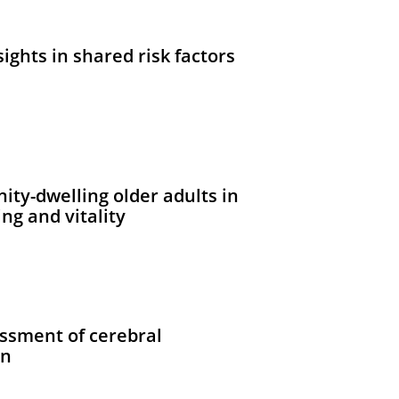
ights in shared risk factors
ty-dwelling older adults in
ng and vitality
essment of cerebral
on