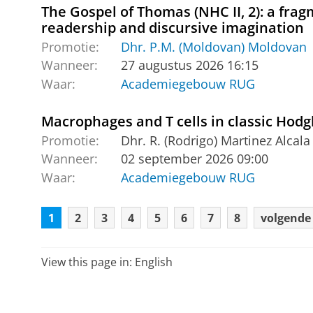
The Gospel of Thomas (NHC II, 2): a frag
readership and discursive imagination
Promotie:
Dhr. P.M. (Moldovan) Moldovan
Wanneer:
27 augustus 2026 16:15
Waar:
Academiegebouw RUG
Macrophages and T cells in classic Ho
Promotie:
Dhr. R. (Rodrigo) Martinez Alcala
Wanneer:
02 september 2026 09:00
Waar:
Academiegebouw RUG
1
2
3
4
5
6
7
8
volgende
View this page in:
English