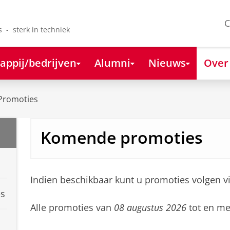
C
s - sterk in techniek
appij/bedrijven
Alumni
Nieuws
Over
Promoties
Komende promoties
Indien beschikbaar kunt u promoties volgen v
es
Alle promoties van
08 augustus 2026
tot en m