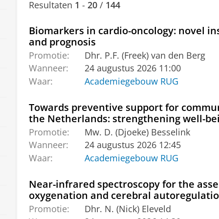
Resultaten
1
-
20
/
144
Biomarkers in cardio-oncology: novel ins
and prognosis
Promotie:
Dhr. P.F. (Freek) van den Berg
Wanneer:
24 augustus 2026 11:00
Waar:
Academiegebouw RUG
Towards preventive support for communi
the Netherlands: strengthening well-bei
Promotie:
Mw. D. (Djoeke) Besselink
Wanneer:
24 augustus 2026 12:45
Waar:
Academiegebouw RUG
Near-infrared spectroscopy for the ass
oxygenation and cerebral autoregulati
Promotie:
Dhr. N. (Nick) Eleveld