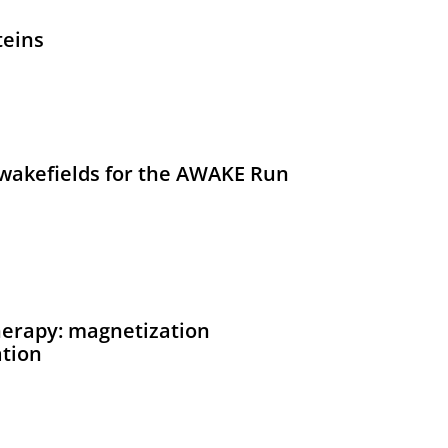
teins
 wakefields for the AWAKE Run
therapy: magnetization
tion